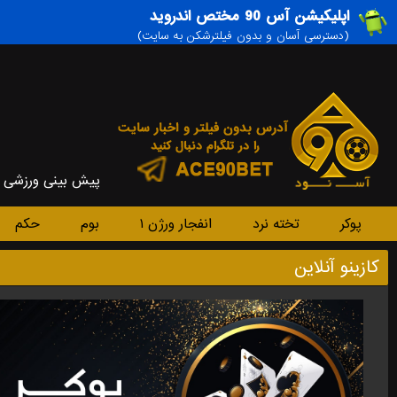
اپلیکیشن آس 90 مختص اندروید
(دسترسی آسان و بدون فیلترشکن به سایت)
پیش بینی ورزشی
پوکر
تخته نرد
انفجار ورژن ۱
بوم
حکم
کازینو آنلاین