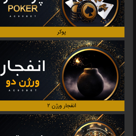
پوکر
انفجار ورژن ۲