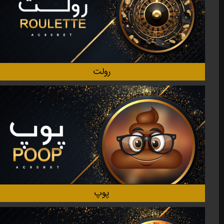
رولت
پوپ