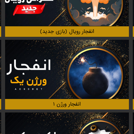
انفجار‌ رویال (بازی جدید)
انفجار ورژن ۱