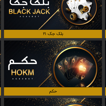
بلک جک ۲۱
حکم