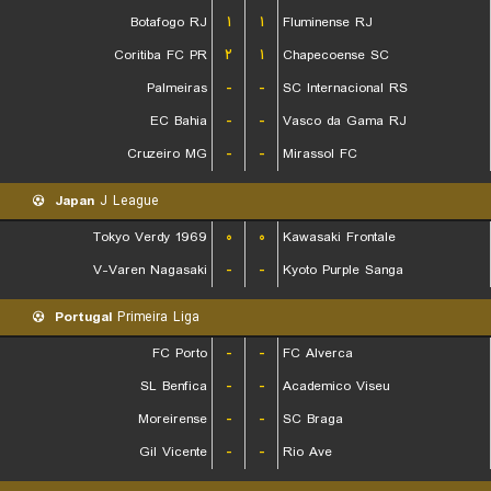
Botafogo RJ
۱
۱
Fluminense RJ
Coritiba FC PR
۲
۱
Chapecoense SC
Palmeiras
-
-
SC Internacional RS
EC Bahia
-
-
Vasco da Gama RJ
Cruzeiro MG
-
-
Mirassol FC
Japan
J League
Tokyo Verdy 1969
۰
۰
Kawasaki Frontale
V-Varen Nagasaki
-
-
Kyoto Purple Sanga
Portugal
Primeira Liga
FC Porto
-
-
FC Alverca
SL Benfica
-
-
Academico Viseu
Moreirense
-
-
SC Braga
Gil Vicente
-
-
Rio Ave