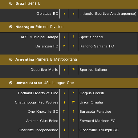
Brazil
Serie D
Goiatuba EC
۰
۰
ASA (Agremiação Sportiva Arapiraquense)
Nicaragua
Primera Division
ART Municipal Jalapa
۰
۱
Sport Sebaco
Diriangen FC
۲
۱
Rancho Santana FC
Argentina
Primera B Metropolitana
Deportivo Merlo
۰
۴
Sportivo Italiano
United States
USL League One
Portland Hearts of Pine
۰
۲
Corpus Christi
Chattanooga Red Wolves
۱
۳
Union Omaha
One Knoxville SC
۲
۱
Sarasota Paradise
Athletic Club Boise
۲
۱
Forward Madison FC
Charlotte Independence
۱
۰
Greenville Triumph SC