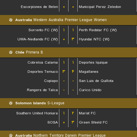
Escorpiones de Belen
۰
۰
Municipal Perez Zeledon
Australia
Western Australia Premier League Women
Sorrento FC (W)
۱
۱
Perth Redstar FC (W)
UWA-Nedlands FC (W)
۰
۳
Hyundai NTC (W)
Chile
Primera B
Cobreloa Calama
۱
۱
Deportes Iquique
Deportes Temuco
۳
۴
Magallanes
Copiapo
-
-
San Luis de Quillota
Rangers de Talca
-
-
Curico Unido
Solomon Islands
S-League
Southern United Honiara
۱
۲
Marist FC
SOSA
۰
۳
Green Shield FC
Australia
Northern Territory Darwin Premier League