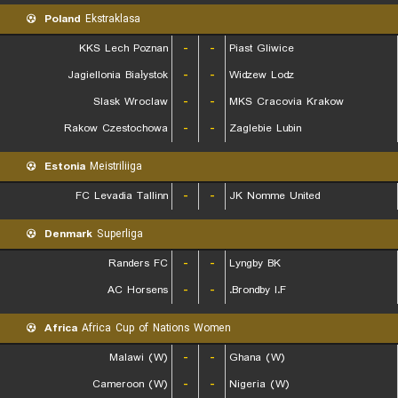
Poland
Ekstraklasa
KKS Lech Poznan
-
-
Piast Gliwice
Jagiellonia Białystok
-
-
Widzew Lodz
Slask Wroclaw
-
-
MKS Cracovia Krakow
Rakow Czestochowa
-
-
Zaglebie Lubin
Estonia
Meistriliiga
FC Levadia Tallinn
-
-
JK Nomme United
Denmark
Superliga
Randers FC
-
-
Lyngby BK
AC Horsens
-
-
Brondby I.F.
Africa
Africa Cup of Nations Women
Malawi (W)
-
-
Ghana (W)
Cameroon (W)
-
-
Nigeria (W)