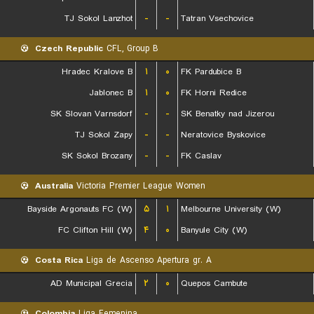
TJ Sokol Lanzhot
-
-
Tatran Vsechovice
Czech Republic
CFL, Group B
Hradec Kralove B
۱
۰
FK Pardubice B
Jablonec B
۱
۰
FK Horni Redice
SK Slovan Varnsdorf
-
-
SK Benatky nad Jizerou
TJ Sokol Zapy
-
-
Neratovice Byskovice
SK Sokol Brozany
-
-
FK Caslav
Australia
Victoria Premier League Women
Bayside Argonauts FC (W)
۵
۱
Melbourne University (W)
FC Clifton Hill (W)
۴
۰
Banyule City (W)
Costa Rica
Liga de Ascenso Apertura gr. A
AD Municipal Grecia
۲
۰
Quepos Cambute
Colombia
Liga Femenina