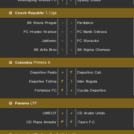
Wollongong Wolves FC
۱
۲
Sydney United
Czech Republic
1. Liga
SK Slavia Prague
-
-
Pardubice
FC Hradec Kralove
-
-
FC Banik Ostrava
Jablonec
-
-
FC Slovacko
SK Artis Brno
-
-
SK Sigma Olomouc
Colombia
Primera A
Deportivo Pasto
۰
۲
Deportivo Cali
Deportes Tolima
۲
۱
Inter Bogota
Fortaleza FC
۲
۰
Cucuta Deportivo
Panama
LPF
UMECIT
۰
۰
CD Arabe Unido
CD Plaza Amador
۳
۲
Tauro F.C.