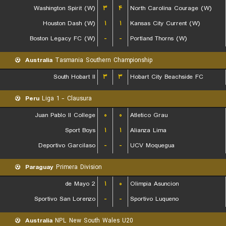
Washington Spirit (W)
۳
۴
North Carolina Courage (W)
Houston Dash (W)
۱
۱
Kansas City Current (W)
Boston Legacy FC (W)
-
-
Portland Thorns (W)
Australia
Tasmania Southern Championship
South Hobart II
۳
۳
Hobart City Beachside FC
Peru
Liga 1 - Clausura
Juan Pablo II College
۰
۰
Atletico Grau
Sport Boys
۱
۱
Alianza Lima
Deportivo Garcilaso
-
-
UCV Moquegua
Paraguay
Primera Division
2 de Mayo
۱
۰
Olimpia Asuncion
Sportivo San Lorenzo
-
-
Sportivo Luqueno
Australia
NPL New South Wales U20