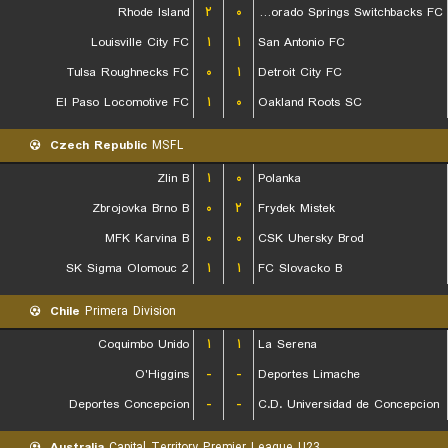
Rhode Island
۲
۰
Colorado Springs Switchbacks FC
Louisville City FC
۱
۱
San Antonio FC
Tulsa Roughnecks FC
۰
۱
Detroit City FC
El Paso Locomotive FC
۱
۰
Oakland Roots SC
Czech Republic
MSFL
Zlin B
۱
۰
Polanka
Zbrojovka Brno B
۰
۲
Frydek Mistek
MFK Karvina B
۰
۰
CSK Uhersky Brod
SK Sigma Olomouc 2
۱
۱
FC Slovacko B
Chile
Primera Division
Coquimbo Unido
۱
۱
La Serena
O'Higgins
-
-
Deportes Limache
Deportes Concepcion
-
-
C.D. Universidad de Concepcion
Australia
Capital Territory Premier League U23