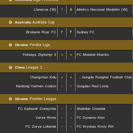
Llaneros (W)
۱
۵
Atletico Nacional Medellin (W)
Australia
Australia Cup
Brisbane Roar FC
۲
۴
Sydney FC
Ukraine
Persha Liga
Polissya Zhytomyr II
۰
۰
FC Metalist Kharkiv
China
League 2
Changchun Xidu
۰
۰
Shanxi Chongde Ronghai Football Club
Nantong Haimen Codion
-
-
Qingdao Red Lions
Ukraine
Premier League
FC Epitsentr Dunayivtsi
-
-
Shakhtar Donetsk
Veres Rivne
-
-
FC Dynamo Kiev
FC Zorya Luhansk
-
-
FC Kryvbas Kriviy Rih