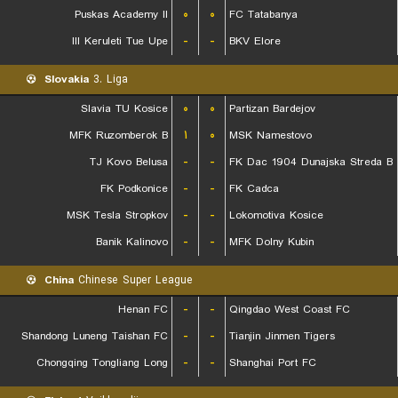
Puskas Academy II
۰
۰
FC Tatabanya
III Keruleti Tue Upe
-
-
BKV Elore
Slovakia
3. Liga
Slavia TU Kosice
۰
۰
Partizan Bardejov
MFK Ruzomberok B
۱
۰
MSK Namestovo
TJ Kovo Belusa
-
-
FK Dac 1904 Dunajska Streda B
FK Podkonice
-
-
FK Cadca
MSK Tesla Stropkov
-
-
Lokomotiva Kosice
Banik Kalinovo
-
-
MFK Dolny Kubin
China
Chinese Super League
Henan FC
-
-
Qingdao West Coast FC
Shandong Luneng Taishan FC
-
-
Tianjin Jinmen Tigers
Chongqing Tongliang Long
-
-
Shanghai Port FC