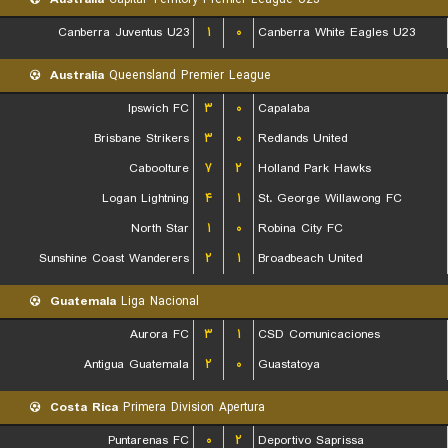
Canberra Juventus U23
۱
۰
Canberra White Eagles U23
Australia
Queensland Premier League
Ipswich FC
۳
۰
Capalaba
Brisbane Strikers
۳
۰
Redlands United
Caboolture
۷
۲
Holland Park Hawks
Logan Lightning
۴
۱
St. George Willawong FC
North Star
۱
۰
Robina City FC
Sunshine Coast Wanderers
۲
۱
Broadbeach United
Guatemala
Liga Nacional
Aurora FC
۳
۱
CSD Comunicaciones
Antigua Guatemala
۲
۰
Guastatoya
Costa Rica
Primera Division Apertura
Puntarenas FC
۰
۲
Deportivo Saprissa