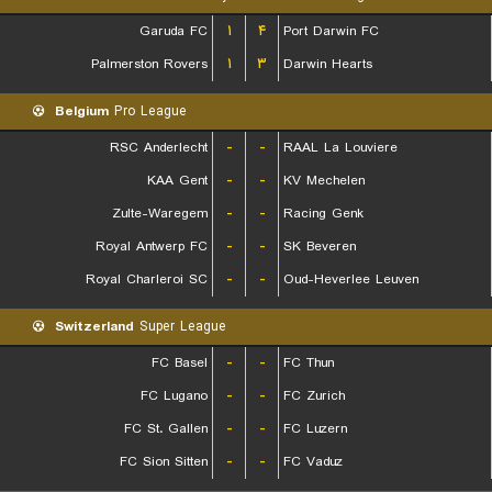
Garuda FC
۱
۴
Port Darwin FC
Palmerston Rovers
۱
۳
Darwin Hearts
Belgium
Pro League
RSC Anderlecht
-
-
RAAL La Louviere
KAA Gent
-
-
KV Mechelen
Zulte-Waregem
-
-
Racing Genk
Royal Antwerp FC
-
-
SK Beveren
Royal Charleroi SC
-
-
Oud-Heverlee Leuven
Switzerland
Super League
FC Basel
-
-
FC Thun
FC Lugano
-
-
FC Zurich
FC St. Gallen
-
-
FC Luzern
FC Sion Sitten
-
-
FC Vaduz