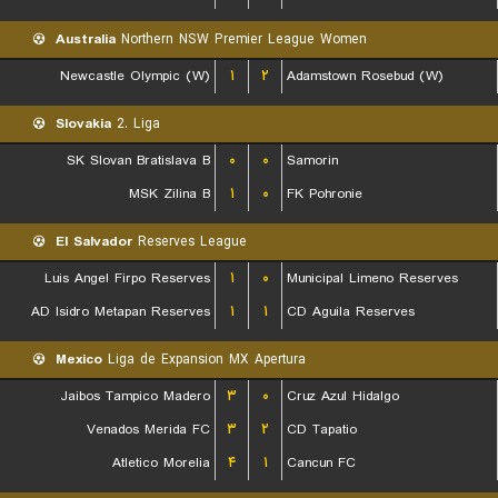
Australia
Northern NSW Premier League Women
Newcastle Olympic (W)
۱
۲
Adamstown Rosebud (W)
Slovakia
2. Liga
SK Slovan Bratislava B
۰
۰
Samorin
MSK Zilina B
۱
۰
FK Pohronie
El Salvador
Reserves League
Luis Angel Firpo Reserves
۱
۰
Municipal Limeno Reserves
AD Isidro Metapan Reserves
۱
۱
CD Aguila Reserves
Mexico
Liga de Expansion MX Apertura
Jaibos Tampico Madero
۳
۰
Cruz Azul Hidalgo
Venados Merida FC
۳
۲
CD Tapatio
Atletico Morelia
۴
۱
Cancun FC