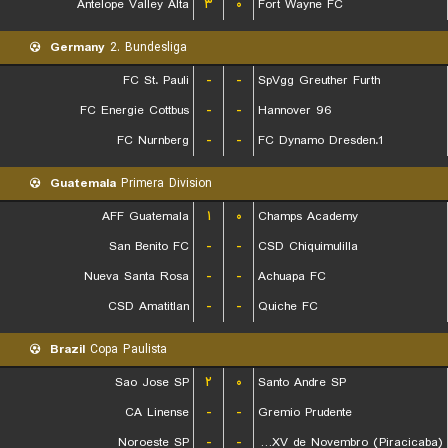
Antelope Valley Alta
۳
۰
Fort Wayne FC
Germany
2. Bundesliga
FC St. Pauli
-
-
SpVgg Greuther Furth
FC Energie Cottbus
-
-
Hannover 96
FC Nurnberg
-
-
1.FC Dynamo Dresden
Guatemala
Primera Division
AFF Guatemala
۱
۰
Champs Academy
San Benito FC
-
-
CSD Chiquimulilla
Nueva Santa Rosa
-
-
Achuapa FC
CSD Amatitlan
-
-
Quiche FC
Brazil
Copa Paulista
Sao Jose SP
۲
۰
Santo Andre SP
CA Linense
-
-
Gremio Prudente
Noroeste SP
-
-
EC XV de Novembro (Piracicaba)