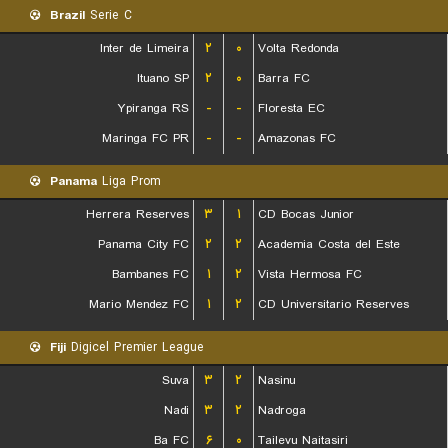
Brazil
Serie C
Inter de Limeira
۲
۰
Volta Redonda
Ituano SP
۲
۰
Barra FC
Ypiranga RS
-
-
Floresta EC
Maringa FC PR
-
-
Amazonas FC
Panama
Liga Prom
Herrera Reserves
۳
۱
CD Bocas Junior
Panama City FC
۲
۲
Academia Costa del Este
Bambanes FC
۱
۲
Vista Hermosa FC
Mario Mendez FC
۱
۲
CD Universitario Reserves
Fiji
Digicel Premier League
Suva
۳
۲
Nasinu
Nadi
۳
۲
Nadroga
Ba FC
۶
۰
Tailevu Naitasiri