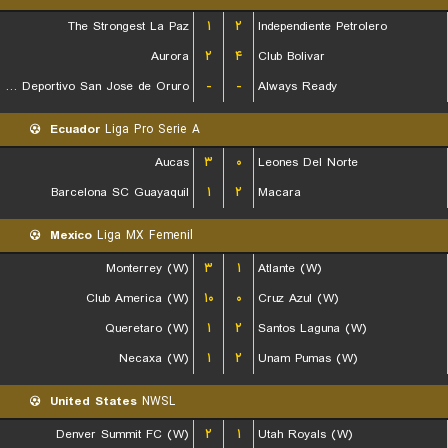
The Strongest La Paz
۱
۲
Independiente Petrolero
Aurora
۲
۴
Club Bolivar
GV Club Deportivo San Jose de Oruro
-
-
Always Ready
Ecuador
Liga Pro Serie A
Aucas
۳
۰
Leones Del Norte
Barcelona SC Guayaquil
۱
۲
Macara
Mexico
Liga MX Femenil
Monterrey (W)
۳
۱
Atlante (W)
Club America (W)
۱۰
۰
Cruz Azul (W)
Queretaro (W)
۱
۲
Santos Laguna (W)
Necaxa (W)
۱
۲
Unam Pumas (W)
United States
NWSL
Denver Summit FC (W)
۲
۱
Utah Royals (W)