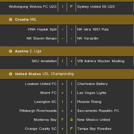
Wollongong Wolves FC U20
۱
۳
Sydney United 58 U20
Croatia
HNL
HNK Hajduk Split
-
-
NK Istra 1961 Pula
NK Slaven Belupo
-
-
NK Varazdin
Austria
2. Liga
SKU Amstetten
۱
۰
VfB Admira Wacker Modling
United States
USL Championship
Loudoun United FC
۰
۱
Charleston Battery
Miami FC
۰
۱
Las Vegas Lights
Lexington SC
۱
۰
Phoenix Rising
Pittsburgh Riverhounds
۰
۰
Sacramento Republic FC
Monterey Bay
۲
۵
New Mexico United
Orange County SC
۰
۳
Tampa Bay Rowdies