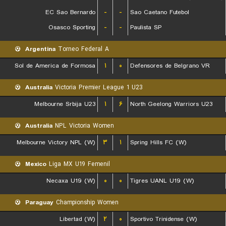
EC Sao Bernardo
-
-
Sao Caetano Futebol
Osasco Sporting
-
-
Paulista SP
Argentina
Torneo Federal A
Sol de America de Formosa
۱
۰
Defensores de Belgrano VR
Australia
Victoria Premier League 1 U23
Melbourne Srbija U23
۱
۶
North Geelong Warriors U23
Australia
NPL Victoria Women
Melbourne Victory NPL (W)
۳
۱
Spring Hills FC (W)
Mexico
Liga MX U19 Femenil
Necaxa U19 (W)
۰
۰
Tigres UANL U19 (W)
Paraguay
Championship Women
Libertad (W)
۲
۰
Sportivo Trinidense (W)