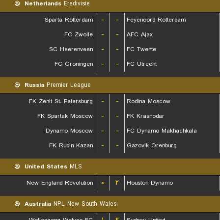
Netherlands
Eredivisie
Sparta Rotterdam
-
-
Feyenoord Rotterdam
FC Zwolle
-
-
AFC Ajax
SC Heerenveen
-
-
FC Twente
FC Groningen
-
-
FC Utrecht
Russia
Premier League
FK Zenit St. Petersburg
-
-
Rodina Moscow
FK Spartak Moscow
-
-
FK Krasnodar
Dynamo Moscow
-
-
FC Dynamo Makhachkala
FK Rubin Kazan
-
-
Gazovik Orenburg
United States
MLS
New England Revolution
۰
۲
Houston Dynamo
Australia
NPL New South Wales