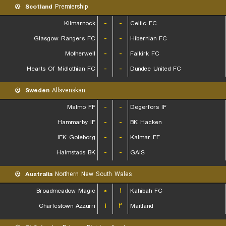
Scotland
Premiership
Kilmarnock
-
-
Celtic FC
Glasgow Rangers FC
-
-
Hibernian FC
Motherwell
-
-
Falkirk FC
Hearts Of Midlothian FC
-
-
Dundee United FC
Sweden
Allsvenskan
Malmo FF
-
-
Degerfors IF
Hammarby IF
-
-
BK Hacken
IFK Goteborg
-
-
Kalmar FF
Halmstads BK
-
-
GAIS
Australia
Northern New South Wales
Broadmeadow Magic
۰
۱
Kahibah FC
Charlestown Azzurri
۱
۲
Maitland