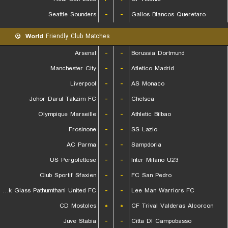
Seattle Sounders
-
-
Gallos Blancos Queretaro
World
Friendly Club Matches
Arsenal
-
-
Borussia Dortmund
Manchester City
-
-
Atletico Madrid
Liverpool
-
-
AS Monaco
Johor Darul Takzim FC
-
-
Chelsea
Olympique Marseille
-
-
Athletic Bilbao
Frosinone
-
-
SS Lazio
AC Parma
-
-
Sampdoria
US Pergolettese
-
-
Inter Milano U23
Club Sportif Sfaxien
-
-
FC San Pedro
Bangkok Glass Pathumthani United FC
-
-
Lee Man Warriors FC
CD Mostoles
۰
۰
CF Trival Valderas Alcorcon
Juve Stabia
-
-
Citta DI Campobasso