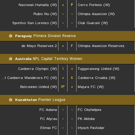
Nacional-Humaita (W)
۰
۴
Cerro Porteno (W)
Rubio Nu (W)
-
-
Olimpia Asuncion (W)
Sportivo San Lorenzo (W)
-
-
Club Guarani (W)
Paraguay
Primera Division Reserve
2 de Mayo Reserves
۰
۲
Olimpia Asuncion Reserves
Australia
NPL Capital Territory Women
Canberra Olympic (W)
۱
۰
Tuggeranong United (W)
West Canberra Wanderers FC (W)
۰
۸
Canberra Croatia (W)
Belconnen United (W)
۱۳
۰
Majura FC (W)
Kazakhstan
Premier League
FC Astana
-
-
FC Okzhetpes
FC Atyrau
-
-
FK Aktobe
Elimai FC
-
-
Irtysch Pavlodar