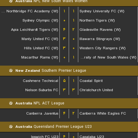
Australia
NPL New South Wales Women
Bulls Northbridge FC Academy (W)
۱
۱
Sydney University FC (W)
Sydney Olympic (W)
۰
۱
Northern Tigers (W)
Apia Leichhardt Tigers (W)
۴
۲
Gladesville Ravens (W)
Manly United FC (W)
۳
۰
Illawarra Stingrays (W)
Hills United FC (W)
۳
۰
Western City Rangers (W)
Macarthur Rams (W)
۰
۱
University of New South Wales (W)
New Zealand
Southern Premier League
Cashmere Technical
۵
۱
Coastal Spirit
Nelson Suburbs FC
۳
۳
Christchurch United
Australia
NPL ACT League
Canberra Juventus
۴
۲
Canberra White Eagles FC
Australia
Queensland Premier League U23
Ipswich FC U23
۴
۰
Capalaba U23