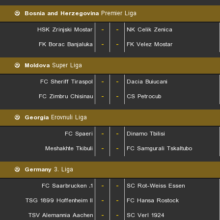
Bosnia and Herzegovina
Premier Liga
HSK Zrinjski Mostar
-
-
NK Celik Zenica
FK Borac Banjaluka
-
-
FK Velez Mostar
Moldova
Super Liga
FC Sheriff Tiraspol
-
-
Dacia Buiucani
FC Zimbru Chisinau
-
-
CS Petrocub
Georgia
Erovnuli Liga
FC Spaeri
-
-
Dinamo Tbilisi
Meshakhte Tkibuli
-
-
FC Samgurali Tskaltubo
Germany
3. Liga
1. FC Saarbrucken
-
-
SC Rot-Weiss Essen
TSG 1899 Hoffenheim II
-
-
FC Hansa Rostock
TSV Alemannia Aachen
-
-
SC Verl 1924