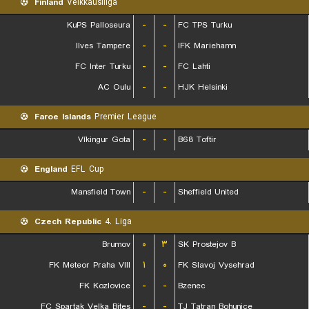
Finland
Veikkausliiga
KuPS Palloseura
-
-
FC TPS Turku
Ilves Tampere
-
-
IFK Mariehamn
FC Inter Turku
-
-
FC Lahti
AC Oulu
-
-
HJK Helsinki
Faroe Islands
Premier League
Víkingur Gota
-
-
B68 Toftir
England
EFL Cup
Mansfield Town
-
-
Sheffield United
Czech Republic
4. Liga
Brumov
۰
۳
SK Prostejov B
FK Meteor Praha VIII
۱
۰
FK Slavoj Vysehrad
FK Kozlovice
-
-
Bzenec
FC Spartak Velka Bites
-
-
TJ Tatran Bohunice