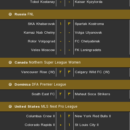
Tobol Kostanay
-
-
Kaisar Kyzylorda
Russia
FNL
SKA Khabarovsk
۱
۳
Spartak Kostroma
Kamaz Nab Chelny
-
-
Volga Ulyanovsk
Rotor Volgograd
-
-
FC Chelyabinsk
Veles Moscow
-
-
FK Leningradets
Canada
Northern Super League Women
Vancouver Rise (W)
۲
۳
Calgary Wild FC (W)
Dominica
DFA Premier League
South East FC
۲
۳
Mahaut Soca Strikers
United States
MLS Next Pro League
Columbus Crew II
۱
۲
New York Red Bulls II
Colorado Rapids II
۰
۱
St Louis City II