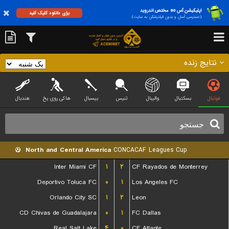
اپلیکیشن آس 90 مختص اندروید
برای دانلود کلیک کنید
(دسترسی آسان و بدون فیلترشکن به سایت)
نتایج زنده
فوتبال
بسکتبال
والیبال
تنیس
بیسبال
هاکی روی یخ
هندبال
North and Central America
CONCACAF Leagues Cup
Inter Miami CF
۱
۲
CF Rayados de Monterrey
Deportivo Toluca FC
۰
۱
Los Angeles FC
Orlando City SC
۱
۲
Leon
CD Chivas de Guadalajara
۰
۱
FC Dallas
Real Salt Lake
۴
۰
CF Atlante