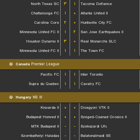
North Texas SC
۳
۱
Tacoma Defiance
Chattanooga FC
۱
۰
Atlanta United II
Carolina Core
۲
۰
Huntsville City FC
Minnesota United FC II
۱
۲
San Jose Earthquakes II
Houston Dynamo II
۳
۰
Real Monarchs SLC
Minnesota United FC II
۱
۱
The Town FC
Canada
Premier League
Pacific FC
۱
۱
Inter Toronto
Supra du Quebec
۱
۱
Cavalry FC
Hungary
NB III
Kisvarda II
۰
۰
Diosgyori VTK II
Budapest Honved II
۰
۰
Szeged-Csanad Grosics II
MTK Budapest II
-
-
Szekszardi Ufc
Szombathelyi Haladas
-
-
Balatonalmadi SE