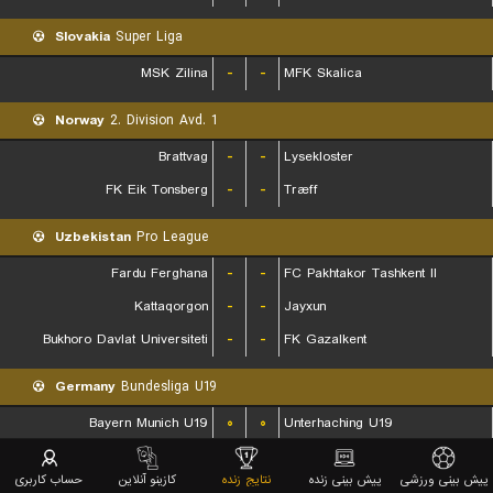
Slovakia
Super Liga
MSK Zilina
-
-
MFK Skalica
Norway
2. Division Avd. 1
Brattvag
-
-
Lysekloster
FK Eik Tonsberg
-
-
Træff
Uzbekistan
Pro League
Fardu Ferghana
-
-
FC Pakhtakor Tashkent II
Kattaqorgon
-
-
Jayxun
Bukhoro Davlat Universiteti
-
-
FK Gazalkent
Germany
Bundesliga U19
Bayern Munich U19
۰
۰
Unterhaching U19
World
Friendlies Club Matches Women
پیش بینی ورزشی
پیش بینی زنده
نتایج زنده
کازینو آنلاین
حساب کاربری