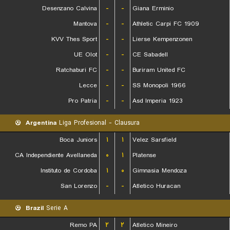
Desenzano Calvina
-
-
Giana Erminio
Mantova
-
-
Athletic Carpi FC 1909
KVV Thes Sport
-
-
Lierse Kempenzonen
UE Olot
-
-
CE Sabadell
Ratchaburi FC
-
-
Buriram United FC
Lecce
-
-
SS Monopoli 1966
Pro Patria
-
-
Asd Imperia 1923
Argentina
Liga Profesional - Clausura
Boca Juniors
۱
۱
Velez Sarsfield
CA Independiente Avellaneda
۰
۱
Platense
Instituto de Cordoba
۱
۰
Gimnasia Mendoza
San Lorenzo
-
-
Atletico Huracan
Brazil
Serie A
Remo PA
۲
۲
Atletico Mineiro