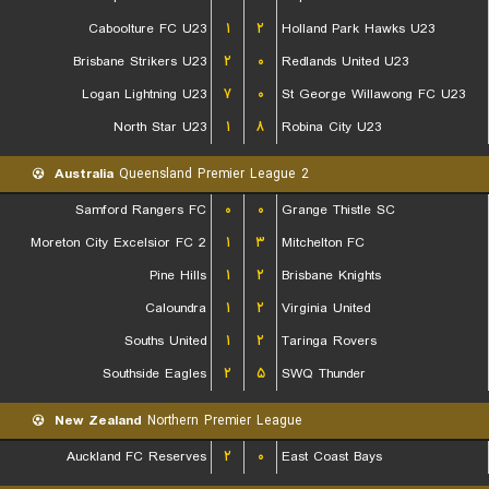
Caboolture FC U23
۱
۲
Holland Park Hawks U23
Brisbane Strikers U23
۲
۰
Redlands United U23
Logan Lightning U23
۷
۰
St George Willawong FC U23
North Star U23
۱
۸
Robina City U23
Australia
Queensland Premier League 2
Samford Rangers FC
۰
۰
Grange Thistle SC
Moreton City Excelsior FC 2
۱
۳
Mitchelton FC
Pine Hills
۱
۲
Brisbane Knights
Caloundra
۱
۲
Virginia United
Souths United
۱
۲
Taringa Rovers
Southside Eagles
۲
۵
SWQ Thunder
New Zealand
Northern Premier League
Auckland FC Reserves
۲
۰
East Coast Bays