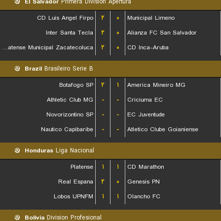
El Salvador
Primera Division Apertura
CD Luis Angel Firpo
۲
۰
Municipal Limeno
Inter Santa Tecla
۲
۰
Alianza FC San Salvador
CD Platense Municipal Zacatecoluca
۲
۰
CD Inca-Aruba
Brazil
Brasileiro Serie B
Botafogo SP
۲
۱
America Mineiro MG
Athletic Club MG
-
-
Criciuma EC
Novorizontino SP
-
-
EC Juventude
Nautico Capibaribe
-
-
Atletico Clube Goianiense
Honduras
Liga Nacional
Platense
۱
۱
CD Marathon
Real Espana
۲
۰
Genesis PN
Lobos UPNFM
۱
۱
Olancho FC
Bolivia
Division Profesional