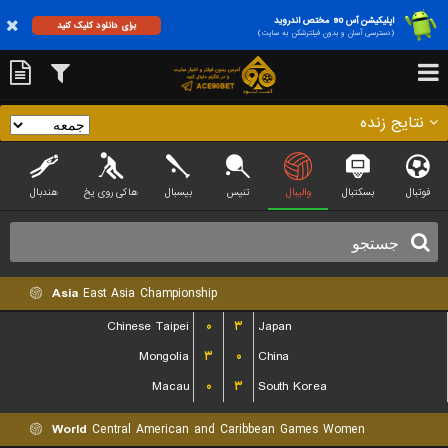
اپلیکیشن آس 90 مختص اندروید
برای دانلود کلیک کنید
(دسترسی آسان و بدون فیلترشکن به سایت)
نتایج زنده
فوتبال
بسکتبال
والیبال
تنیس
بیسبال
هاکی روی یخ
هندبال
Asia
East Asia Championship
Chinese Taipei
۰
۳
Japan
Mongolia
۳
۰
China
Macau
۰
۳
South Korea
World
Central American and Caribbean Games Women