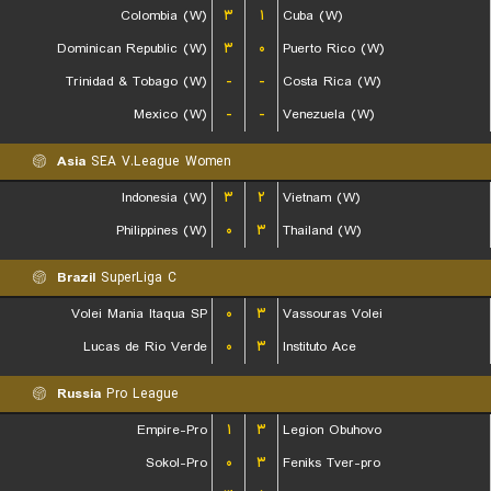
Colombia (W)
۳
۱
Cuba (W)
Dominican Republic (W)
۳
۰
Puerto Rico (W)
Trinidad & Tobago (W)
-
-
Costa Rica (W)
Mexico (W)
-
-
Venezuela (W)
Asia
SEA V.League Women
Indonesia (W)
۳
۲
Vietnam (W)
Philippines (W)
۰
۳
Thailand (W)
Brazil
SuperLiga C
Volei Mania Itaqua SP
۰
۳
Vassouras Volei
Lucas de Rio Verde
۰
۳
Instituto Ace
Russia
Pro League
Empire-Pro
۱
۳
Legion Obuhovo
Sokol-Pro
۰
۳
Feniks Tver-pro