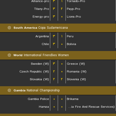
Alliance-pro
۳
۱
Tornado-Pro
Titany-Pro
۳
۲
Payp-Pro
Energy-pro
۳
۰
Lions-Pro
South America
Copa Sudamericana
Argentina
۳
۱
Peru
Chile
۳
۰
Bolivia
World
International Friendlies Women
Sweden (W)
۳
۰
Greece (W)
Czech Republic (W)
۲
۰
Romania (W)
Slovakia (W)
۲
۲
Slovenia (W)
Gambia
National Championship
Gambia Police
۰
۰
Brikama
Hamza
۰
۰
GFRS (Gambia Fire And Rescue Services)