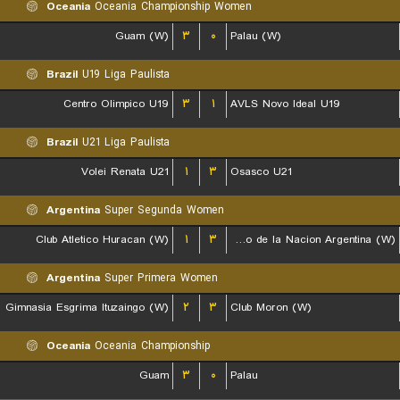
Oceania
Oceania Championship Women
Guam (W)
۳
۰
Palau (W)
Brazil
U19 Liga Paulista
Centro Olimpico U19
۳
۱
AVLS Novo Ideal U19
Brazil
U21 Liga Paulista
Volei Renata U21
۱
۳
Osasco U21
Argentina
Super Segunda Women
Club Atletico Huracan (W)
۱
۳
Banco de la Nacion Argentina (W)
Argentina
Super Primera Women
Gimnasia Esgrima Ituzaingo (W)
۲
۳
Club Moron (W)
Oceania
Oceania Championship
Guam
۳
۰
Palau