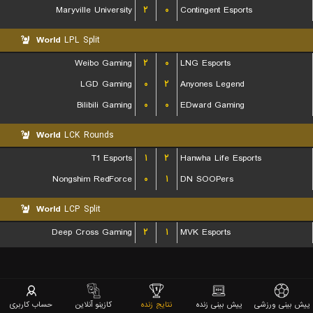
Maryville University
۲
۰
Contingent Esports
World
LPL Split
Weibo Gaming
۲
۰
LNG Esports
LGD Gaming
۰
۲
Anyones Legend
Bilibili Gaming
۰
۰
EDward Gaming
World
LCK Rounds
T1 Esports
۱
۲
Hanwha Life Esports
Nongshim RedForce
۰
۱
DN SOOPers
World
LCP Split
Deep Cross Gaming
۲
۱
MVK Esports
پیش بینی ورزشی
پیش بینی زنده
نتایج زنده
کازینو آنلاین
حساب کاربری