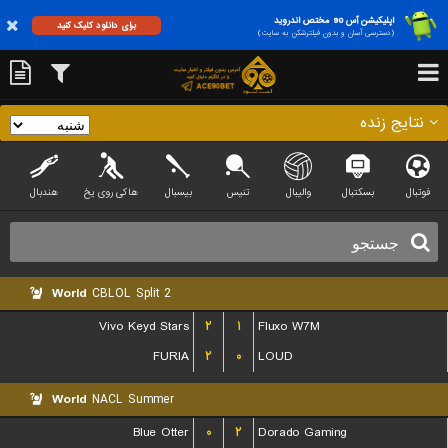
اپلیکیشن آس 90 مختص اندروید
برای دانلود کلیک کنید
(دسترسی آسان و بدون فیلترشکن به سایت)
نتایج زنده
فوتبال
بسکتبال
والیبال
تنیس
بیسبال
هاکی روی یخ
هندبال
World
CBLOL Split 2
Vivo Keyd Stars
۲
۱
Fluxo W7M
FURIA
۲
۰
LOUD
World
NACL Summer
Blue Otter
۰
۲
Dorado Gaming